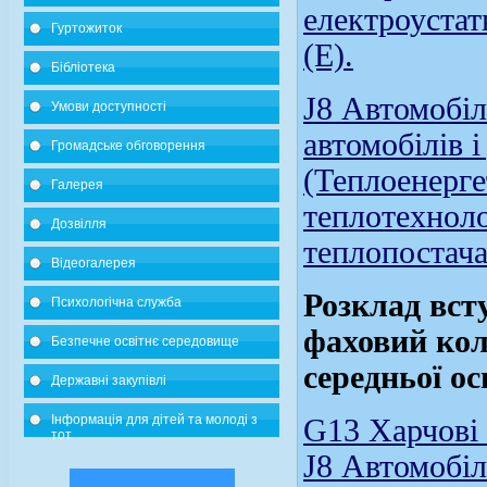
електроустат
Гуртожиток
(Е).
Бібліотека
J8 Автомобіл
Умови доступності
автомобілів 
Громадське обговорення
(Теплоенерге
Галерея
теплотехноло
Дозвілля
теплопостача
Відеогалерея
Розклад вст
Психологічна служба
фаховий кол
Безпечне освітнє середовище
середньої ос
Державні закупівлі
Інформація для дітей та молоді з
G13 Харчові 
тот
J8 Автомобіл