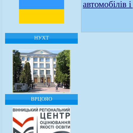
автомобілів 
НУХТ
ВРЦОЯО