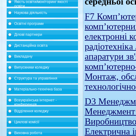
середньої ос
Якість освіти/моніторинг якості
освіти
Наукова діяльність
F7 Комп’ютер
Освітні програми
комп’ютерних
електронні к
Ділові партнери
радіотехніка
Дистанційна освіта
апаратури зв
Викладачу
комп’ютерно-
Випускники коледжу
Монтаж, обсл
Структура та управління
технологічно
Матеріально-технічна база
D3 Менеджме
Всеукраїнська інтернет -
конференція
Менеджмент /
Відділення коледжу
Виробництво
Циклові комісії
Електрична і
Виховна робота