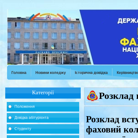
Головна
Новини коледжу
Історична довідка
Керівництв
Категорії
Розклад 
Положення
Розклад вст
Довідка абітурієнта
фаховий кол
Студенту